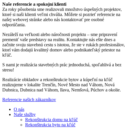
Naše referencie a spokojní klienti
Za roky pôsobenia sme realizovali množstvo úspešných projektov,
ktoré si naši klienti veľmi chvália. Môžete si pozrieť referencie na
našej webovej stránke alebo nás kontaktovať pre osobné
odporúčania.
Nezáleží na veľkosti alebo náročnosti projektu – sme pripravení
premeniť vaše predstavy na realitu. Kontaktujte nás ešte dnes a
začnite svoju stavebnú cestu s istotou, že ste v rukách profesionálov,
ktorí vám dodajú kvalitný domov alebo podnikateľský priestor na
kľúč.
S nami je realizácia stavebných prác jednoduchá, spoľahlivá a bez
stresu!
Realizácie obkladov a rekonštrukcie bytov a kúpeľní na kľúč
realizujeme v lokalite Trenčín, Nové Mesto nad Váhom, Nová
Dubnica, Dubnica nad Váhom, Ilava, Nemšová, Púchov a okolie.
Referencie našich zákazníkov
O nás
Naše služby
Rekonštrukcia domu na kľúč
Rekonštrukcia bytu na kľúč