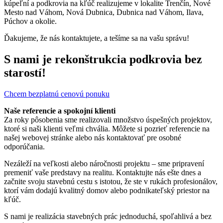
kúpeľní a podkrovia na kľúč realizujeme v lokalite Trenčín, Nové
Mesto nad Váhom, Nová Dubnica, Dubnica nad Váhom, Ilava,
Púchov a okolie.
Ďakujeme, že nás kontaktujete, a tešíme sa na vašu správu!
S nami je rekonštrukcia podkrovia bez
starostí!
Chcem bezplatnú cenovú ponuku
Naše referencie a spokojní klienti
Za roky pôsobenia sme realizovali množstvo úspešných projektov,
ktoré si naši klienti veľmi chvália. Môžete si pozrieť referencie na
našej webovej stránke alebo nás kontaktovať pre osobné
odporúčania.
Nezáleží na veľkosti alebo náročnosti projektu – sme pripravení
premeniť vaše predstavy na realitu. Kontaktujte nás ešte dnes a
začnite svoju stavebnú cestu s istotou, že ste v rukách profesionálov,
ktorí vám dodajú kvalitný domov alebo podnikateľský priestor na
kľúč.
S nami je realizácia stavebných prác jednoduchá, spoľahlivá a bez