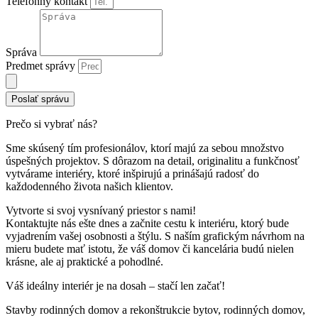
Telefónny kontakt
Správa
Predmet správy
Poslať správu
Prečo si vybrať nás?
Sme skúsený tím profesionálov, ktorí majú za sebou množstvo
úspešných projektov. S dôrazom na detail, originalitu a funkčnosť
vytvárame interiéry, ktoré inšpirujú a prinášajú radosť do
každodenného života našich klientov.
Vytvorte si svoj vysnívaný priestor s nami!
Kontaktujte nás ešte dnes a začnite cestu k interiéru, ktorý bude
vyjadrením vašej osobnosti a štýlu. S naším grafickým návrhom na
mieru budete mať istotu, že váš domov či kancelária budú nielen
krásne, ale aj praktické a pohodlné.
Váš ideálny interiér je na dosah – stačí len začať!
Stavby rodinných domov a rekonštrukcie bytov, rodinných domov,