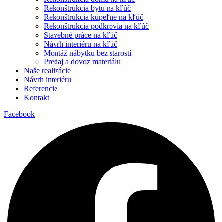
Rekonštrukcia bytu na kľúč
Rekonštrukcia kúpeľne na kľúč
Rekonštrukcia podkrovia na kľúč
Stavebné práce na kľúč
Návrh interiéru na kľúč
Montáž nábytku bez starostí
Predaj a dovoz materiálu
Naše realizácie
Návrh interiéru
Referencie
Kontakt
Facebook