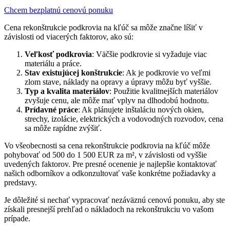
Chcem bezplatnú cenovú ponuku
Cena rekonštrukcie podkrovia na kľúč sa môže značne líšiť v
závislosti od viacerých faktorov, ako sú:
Veľkosť podkrovia
: Väčšie podkrovie si vyžaduje viac
materiálu a práce.
Stav existujúcej konštrukcie
: Ak je podkrovie vo veľmi
zlom stave, náklady na opravy a úpravy môžu byť vyššie.
Typ a kvalita materiálov
: Použitie kvalitnejších materiálov
zvyšuje cenu, ale môže mať vplyv na dlhodobú hodnotu.
Prídavné práce
: Ak plánujete inštaláciu nových okien,
strechy, izolácie, elektrických a vodovodných rozvodov, cena
sa môže rapídne zvýšiť.
Vo všeobecnosti sa cena rekonštrukcie podkrovia na kľúč môže
pohybovať od 500 do 1 500 EUR za m², v závislosti od vyššie
uvedených faktorov. Pre presné ocenenie je najlepšie kontaktovať
našich odborníkov a odkonzultovať vaše konkrétne požiadavky a
predstavy.
Je dôležité si nechať vypracovať nezáväznú cenovú ponuku, aby ste
získali presnejší prehľad o nákladoch na rekonštrukciu vo vašom
prípade.